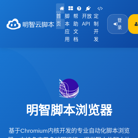
首
脚
帮
开放
定
登
页
本
助
API
制
录
应
文
开
用
档
发
明智脚本浏览器
基于Chromium内核开发的专业自动化脚本浏览